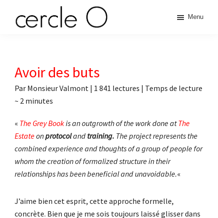
Passer
Passer
Passer
Passer
Menu
à
au
à
au
cercle
la
contenu
la
pied
L'échange
navigation
principal
barre
de
de
principale
latérale
page
O
pouvoir
Avoir des buts
principale
érotique
Par
Monsieur Valmont
|
1 841 lectures
| Temps de lecture
~
2
minutes
«
The Grey Book
is an outgrowth of the work done at
The
Estate
on
protocol
and
training.
The project represents the
combined experience and thoughts of a group of people for
whom the creation of formalized structure in their
relationships has been beneficial and unavoidable.
«
J’aime bien cet esprit, cette approche formelle,
concrète. Bien que je me sois toujours laissé glisser dans