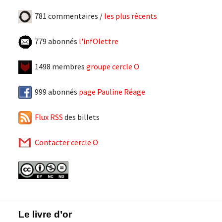
781 commentaires /
les plus récents
779 abonnés
l'infOlettre
1498 membres
groupe cercle O
999 abonnés
page Pauline Réage
Flux RSS
des billets
Contacter cercle O
Footer
Le livre d’or