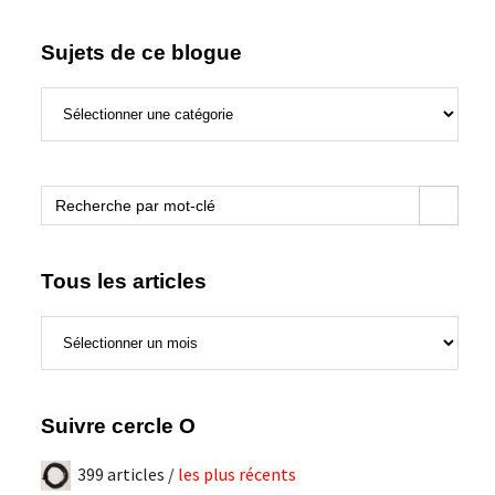
Sujets de ce blogue
Sujets
de
ce
blogue
Search Button
Search
for:
Tous les articles
Tous
les
articles
Suivre cercle O
399 articles /
les plus récents