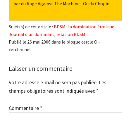
par du Rage Against The Machine... Ou du Chopin.
Sujet(s) de cet article :
BDSM : la domination érotique
,
Journal d'un dominant
,
relation BDSM
Publié le 26 mai 2006 dans le blogue cercle O -
cercleo.net
Interactions
Laisser un commentaire
du
Votre adresse e-mail ne sera pas publiée.
Les
lecteur
champs obligatoires sont indiqués avec
*
Commentaire
*