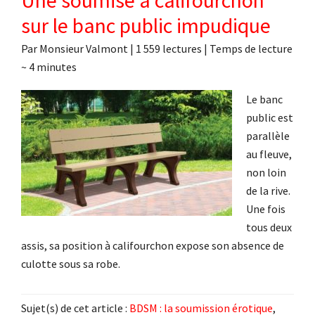
Une soumise à califourchon
sur le banc public impudique
Par
Monsieur Valmont
|
1 559 lectures
| Temps de lecture
~
4
minutes
Le banc
public est
parallèle
au fleuve,
non loin
de la rive.
Une fois
tous deux
assis, sa position à califourchon expose son absence de
culotte sous sa robe.
Sujet(s) de cet article :
BDSM : la soumission érotique
,