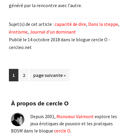
généré par la rencontre avec l’autre.
Sujet(s) de cet article :
capacité de dire
,
Dans la steppe
,
érotisme
,
Journal d'un dominant
Publié le 14 octobre 2018 dans le blogue cercle O -
cercleo.net
Page
Page
Aller
1
2
page suivante »
à
la
Barre
À propos de cercle O
latérale
Depuis 2001,
Monsieur Valmont
explore les
principale
jeux érotiques de pouvoir et les pratiques
BDSM dans le blogue
cercle O
.