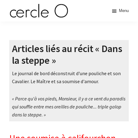
Passer
Passer
Passer
Menu
à
au
à
cercle
la
contenu
la
L'échange
navigation
principal
barre
de
principale
latérale
O
pouvoir
principale
Articles liés au récit « Dans
érotique
la steppe »
Le journal de bord déconstruit d'une pouliche et son
Cavalier. Le Maître et sa soumise d'amour.
« Parce qu'à vos pieds, Monsieur, il y a ce vent du paradis
qui souffle entre mes oreilles de pouliche... triple galop
dans la steppe. »