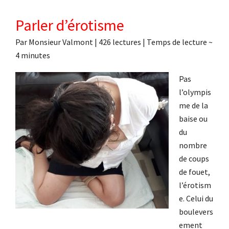
Parler d’érotisme
Par
Monsieur Valmont
|
426 lectures
| Temps de lecture ~
4
minutes
Pas
l’olympis
me de la
baise ou
du
nombre
de coups
de fouet,
l’érotism
e. Celui du
boulevers
ement