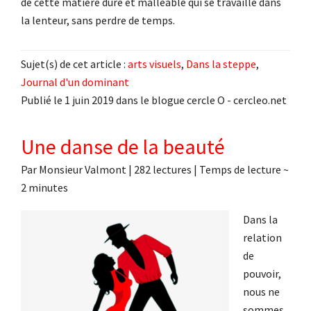
de cette matière dure et malléable qui se travaille dans
la lenteur, sans perdre de temps.
Sujet(s) de cet article :
arts visuels
,
Dans la steppe
,
Journal d'un dominant
Publié le 1 juin 2019 dans le blogue cercle O - cercleo.net
Une danse de la beauté
Par
Monsieur Valmont
|
282 lectures
| Temps de lecture ~
2
minutes
Dans la
relation
de
pouvoir,
nous ne
sommes