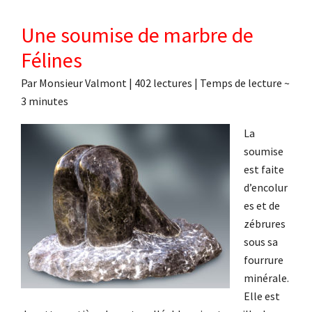
Une soumise de marbre de
Félines
Par
Monsieur Valmont
|
402 lectures
| Temps de lecture ~
3
minutes
La
soumise
est faite
d’encolur
es et de
zébrures
sous sa
fourrure
minérale.
Elle est