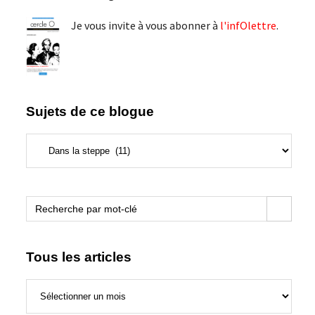
Je vous invite à vous abonner à
l'infOlettre
.
Sujets de ce blogue
Sujets
de
ce
blogue
Search Button
Search
for:
Tous les articles
Tous
les