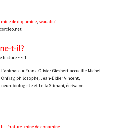
,
mine de dopamine
,
sexualité
 cercleo.net
e-t-il?
e lecture ~
< 1
L’animateur Franz-Olivier Giesbert accueille Michel
Onfray, philosophe, Jean-Didier Vincent,
neurobiologiste et Leïla Slimani, écrivaine.
,
littérature
,
mine de dopamine