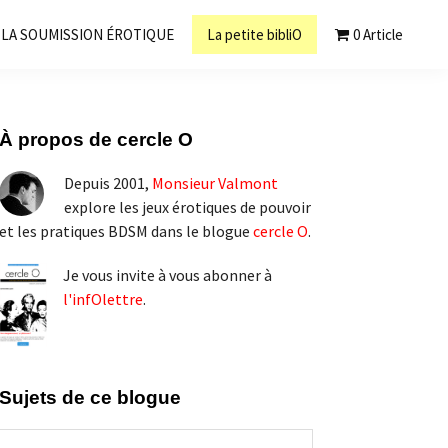
LA SOUMISSION ÉROTIQUE
La petite bibliO
0 Article
Barre
À propos de cercle O
latérale
Depuis 2001,
Monsieur Valmont
principale
explore les jeux érotiques de pouvoir
et les pratiques BDSM dans le blogue
cercle O
.
Je vous invite à vous abonner à
l'infOlettre
.
Sujets de ce blogue
Sujets