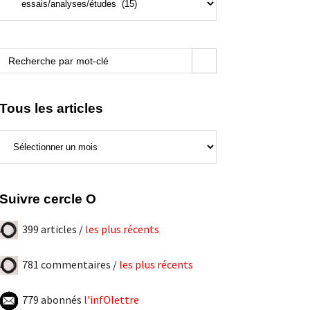
de
ce
blogue
Search Button
Search
for:
Tous les articles
Tous
les
articles
Suivre cercle O
399 articles /
les plus récents
781 commentaires /
les plus récents
779 abonnés
l'infOlettre