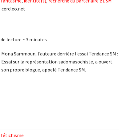
,
fantasme
,
identité(s)
,
recherche du partenaire BDSM
- cercleo.net
de lecture ~
3
minutes
Mona Sammoun, l’auteure derrière l’essai Tendance SM :
Essai sur la représentation sadomasochiste, a ouvert
son propre blogue, appelé Tendance SM.
,
fétichisme