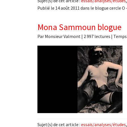
Sujet(s) de cet article :
essais/analyses/études
Publié le 14 août 2011 dans le blogue cercle O 
Mona Sammoun blogue
Par
Monsieur Valmont
|
2 997 lectures
| Temps 
Sujet(s) de cet article :
essais/analyses/études