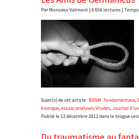
Par
Monsieur Valmont
|
6 656 lectures
| Temps 
Sujet(s) de cet article :
BDSM : fondamentaux
,
érotique
,
essais/analyses/études
,
Journal d'u
Publié le 12 décembre 2012 dans le blogue cerc
Du traumatisme au fant