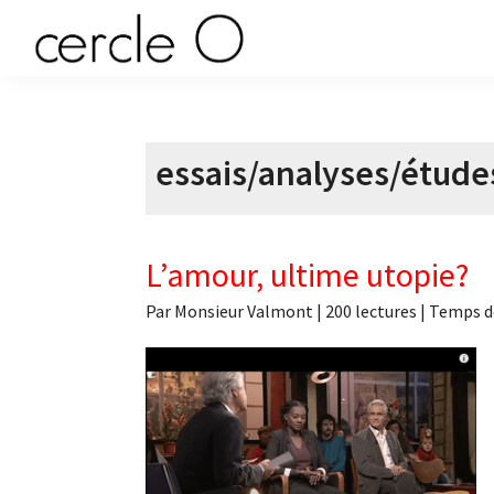
Passer
Passer
Passer
à
au
à
cercle
la
contenu
la
L'échange
navigation
principal
barre
de
principale
latérale
O
pouvoir
principale
essais/analyses/étude
érotique
L’amour, ultime utopie?
Par
Monsieur Valmont
|
200 lectures
| Temps d