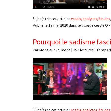
Sujet(s) de cet article :
essais/analyses/études
Publié le 19 mai 2020 dans le blogue cercle O -
Pourquoi le sadisme fascin
Par
Monsieur Valmont
|
352 lectures
| Temps d
Sujet(s) de cet article :
essais/analyses/études