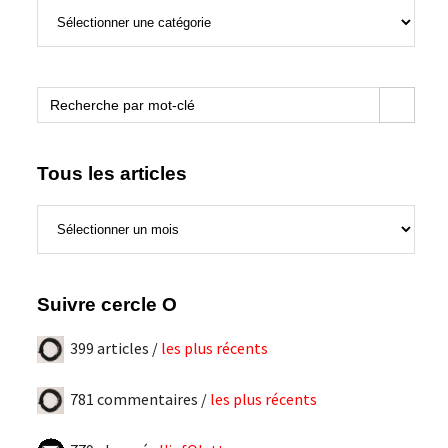
Sujets
de
ce
blogue
Search Button
Search
for:
Tous les articles
Tous
les
articles
Suivre cercle O
399 articles /
les plus récents
781 commentaires /
les plus récents