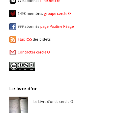
779 abonnés
l'infOlettre
1498 membres
groupe cercle O
999 abonnés
page Pauline Réage
Flux RSS
des billets
Contacter cercle O
Footer
Le livre d’or
Le Livre d’or de cercle O