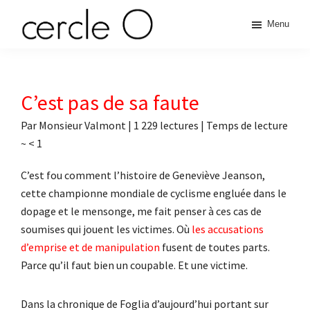
Passer
Passer
Passer
Passer
Menu
à
au
à
au
cercle
la
contenu
la
pied
L'échange
navigation
principal
barre
de
de
principale
latérale
page
O
pouvoir
C’est pas de sa faute
principale
érotique
Par
Monsieur Valmont
|
1 229 lectures
| Temps de lecture
~
< 1
C’est fou comment l’histoire de Geneviève Jeanson,
cette championne mondiale de cyclisme engluée dans le
dopage et le mensonge, me fait penser à ces cas de
soumises qui jouent les victimes. Où
les accusations
d’emprise et de manipulation
fusent de toutes parts.
Parce qu’il faut bien un coupable. Et une victime.
Dans la chronique de Foglia d’aujourd’hui portant sur