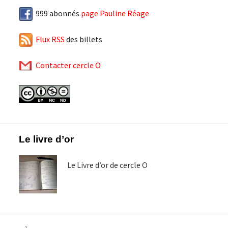
999 abonnés
page Pauline Réage
Flux RSS
des billets
Contacter cercle O
Footer
Le livre d’or
Le Livre d’or de cercle O