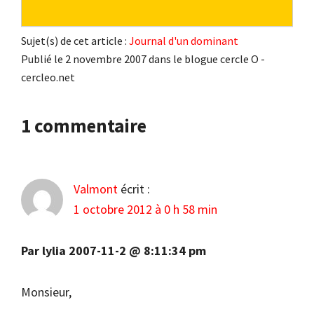
Sujet(s) de cet article :
Journal d'un dominant
Publié le 2 novembre 2007 dans le blogue cercle O -
cercleo.net
Interactions
1 commentaire
du
lecteur
Valmont
écrit :
1 octobre 2012 à 0 h 58 min
Par lylia 2007-11-2 @ 8:11:34 pm
Monsieur,