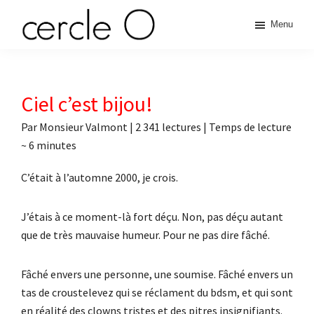
Passer
Passer
Passer
Passer
Menu
à
au
à
au
cercle
la
contenu
la
pied
L'échange
navigation
principal
barre
de
de
principale
latérale
page
O
pouvoir
Ciel c’est bijou!
principale
érotique
Par
Monsieur Valmont
|
2 341 lectures
| Temps de lecture
~
6
minutes
C’était à l’automne 2000, je crois.
J’étais à ce moment-là fort déçu. Non, pas déçu autant
que de très mauvaise humeur. Pour ne pas dire fâché.
Fâché envers une personne, une soumise. Fâché envers un
tas de croustelevez qui se réclament du bdsm, et qui sont
en réalité des clowns tristes et des pitres insignifiants.