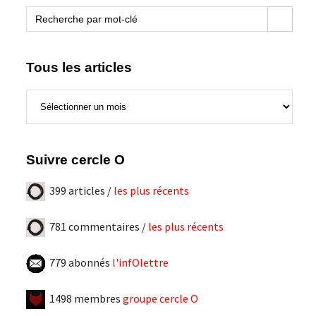
blogue
Search Button
Search
for:
Tous les articles
Tous
les
articles
Suivre cercle O
399 articles /
les plus récents
781 commentaires /
les plus récents
779 abonnés
l'infOlettre
1498 membres
groupe cercle O