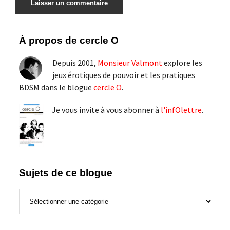
Barre
À propos de cercle O
latérale
Depuis 2001,
Monsieur Valmont
explore les
principale
jeux érotiques de pouvoir et les pratiques
BDSM dans le blogue
cercle O
.
Je vous invite à vous abonner à
l'infOlettre
.
Sujets de ce blogue
Sujets
de
ce