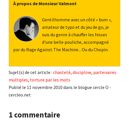
À propos de Monsieur Valmont
Gentilhomme avec un côté « bum »,
amateur de typo et du jeu de go, je
suis du genre à chauffer les fesses
d'une belle pouliche, accompagné
par du Rage Against The Machine... Ou du Chopin.
Sujet(s) de cet article :
chasteté
,
discipline
,
partenaires
multiples
,
torture par les mots
Publié le 11 novembre 2010 dans le blogue cercle O -
cercleo.net
Interactions
1 commentaire
du
lecteur