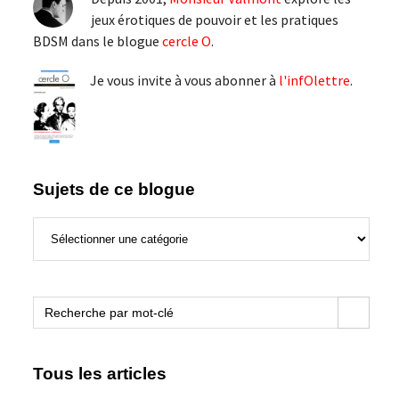
principale
jeux érotiques de pouvoir et les pratiques
BDSM dans le blogue
cercle O
.
Je vous invite à vous abonner à
l'infOlettre
.
Sujets de ce blogue
Sujets
de
ce
blogue
Search Button
Search
for:
Tous les articles