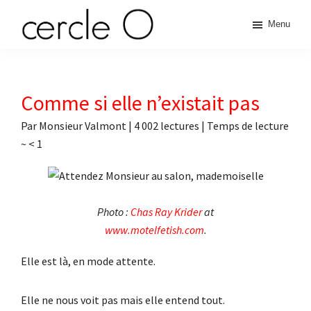
Passer
Passer
Passer
Passer
Menu
à
au
à
au
cercle
la
contenu
la
pied
L'échange
navigation
principal
barre
de
de
principale
latérale
page
O
pouvoir
Comme si elle n’existait pas
principale
érotique
Par
Monsieur Valmont
|
4 002 lectures
| Temps de lecture
~
< 1
Photo :
Chas Ray Krider
at
www.motelfetish.com
.
Elle est là, en mode attente.
Elle ne nous voit pas mais elle entend tout.