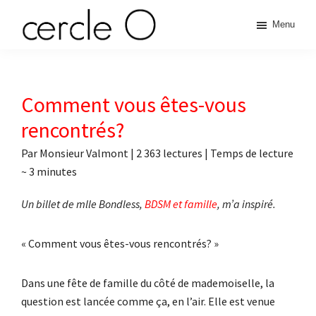
Passer
Passer
Passer
Passer
Menu
à
au
à
au
cercle
la
contenu
la
pied
L'échange
navigation
principal
barre
de
de
principale
latérale
page
O
pouvoir
Comment vous êtes-vous
principale
érotique
rencontrés?
Par
Monsieur Valmont
|
2 363 lectures
| Temps de lecture
~
3
minutes
Un billet de mlle Bondless,
BDSM et famille
, m’a inspiré.
« Comment vous êtes-vous rencontrés? »
Dans une fête de famille du côté de mademoiselle, la
question est lancée comme ça, en l’air. Elle est venue