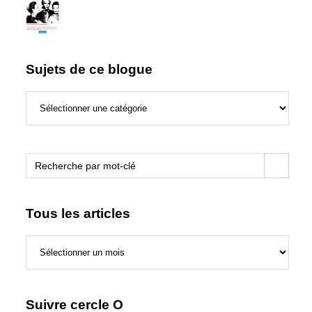
Sujets de ce blogue
Sujets
de
ce
blogue
Search Button
Search
for:
Tous les articles
Tous
les
articles
Suivre cercle O