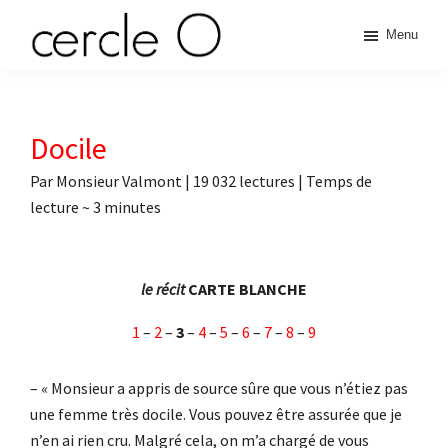
Passer
Passer
Passer
Passer
Menu
à
au
à
au
cercle
la
contenu
la
pied
L'échange
navigation
principal
barre
de
de
principale
latérale
page
O
pouvoir
Docile
principale
érotique
Par
Monsieur Valmont
|
19 032 lectures
| Temps de
lecture ~
3
minutes
le récit
CARTE BLANCHE
1
–
2
–
3
–
4
–
5
–
6
–
7
–
8
–
9
– « Monsieur a appris de source sûre que vous n’étiez pas
une femme très docile. Vous pouvez être assurée que je
n’en ai rien cru. Malgré cela, on m’a chargé de vous