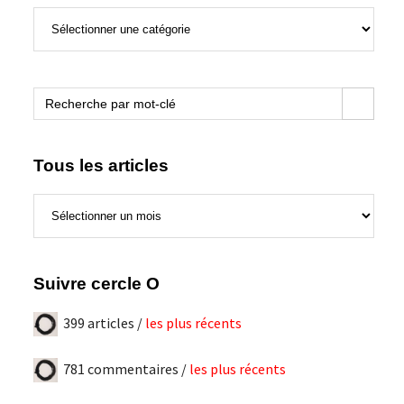
Sujets
de
ce
blogue
Search Button
Search
for:
Tous les articles
Tous
les
articles
Suivre cercle O
399 articles /
les plus récents
781 commentaires /
les plus récents