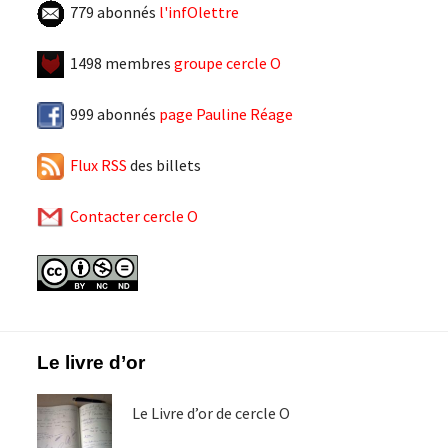
779 abonnés
l'infOlettre
1498 membres
groupe cercle O
999 abonnés
page Pauline Réage
Flux RSS
des billets
Contacter cercle O
Footer
Le livre d’or
Le Livre d’or de cercle O