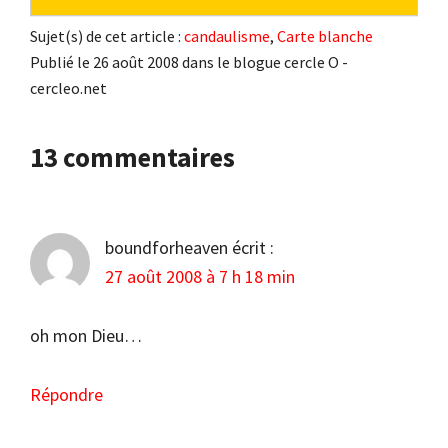
Sujet(s) de cet article :
candaulisme
,
Carte blanche
Publié le 26 août 2008 dans le blogue cercle O -
cercleo.net
Interactions
13 commentaires
du
lecteur
boundforheaven
écrit :
27 août 2008 à 7 h 18 min
oh mon Dieu…
Répondre