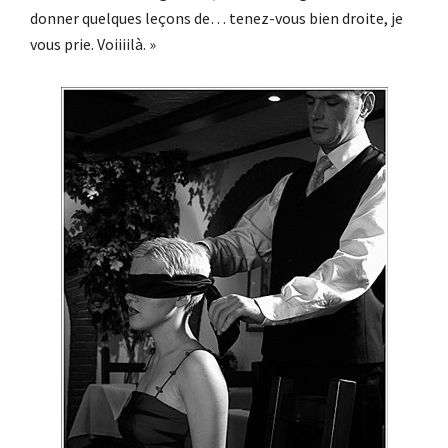
donner quelques leçons de… tenez-vous bien droite, je
vous prie. Voiiiilà. »