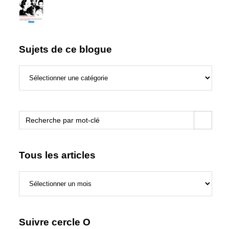
Sujets de ce blogue
Sujets
de
ce
blogue
Search Button
Search
for:
Tous les articles
Tous
les
articles
Suivre cercle O