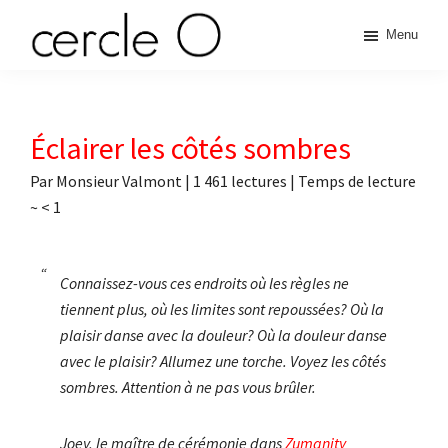
Passer
Passer
Passer
Passer
Menu
à
au
à
au
cercle
la
contenu
la
pied
L'échange
navigation
principal
barre
de
de
principale
latérale
page
O
pouvoir
Éclairer les côtés sombres
principale
érotique
Par
Monsieur Valmont
|
1 461 lectures
| Temps de lecture
~
< 1
Connaissez-vous ces endroits où les règles ne
tiennent plus, où les limites sont repoussées? Où la
plaisir danse avec la douleur? Où la douleur danse
avec le plaisir? Allumez une torche. Voyez les côtés
sombres. Attention à ne pas vous brûler.
Joey, le maître de cérémonie dans
Zumanity