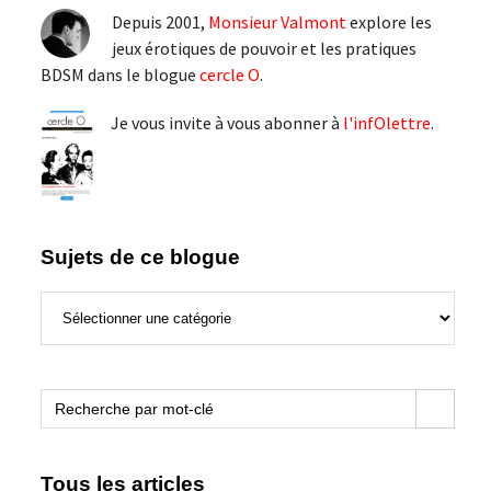
latérale
Depuis 2001,
Monsieur Valmont
explore les
principale
jeux érotiques de pouvoir et les pratiques
BDSM dans le blogue
cercle O
.
Je vous invite à vous abonner à
l'infOlettre
.
Sujets de ce blogue
Sujets
de
ce
blogue
Search Button
Search
for:
Tous les articles