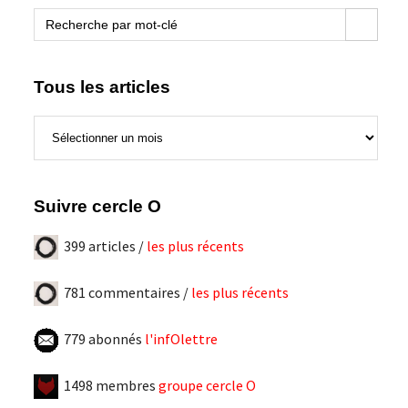
blogue
Search Button
Search
for:
Tous les articles
Tous
les
articles
Suivre cercle O
399 articles /
les plus récents
781 commentaires /
les plus récents
779 abonnés
l'infOlettre
1498 membres
groupe cercle O