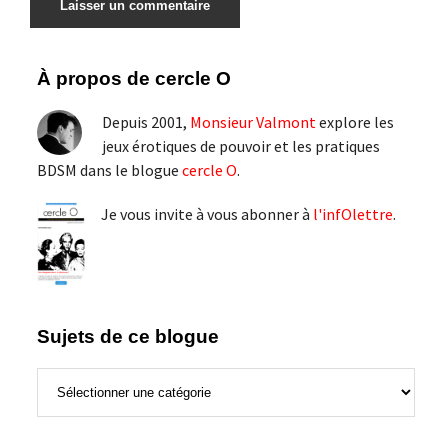
Barre
À propos de cercle O
latérale
Depuis 2001,
Monsieur Valmont
explore les
principale
jeux érotiques de pouvoir et les pratiques
BDSM dans le blogue
cercle O
.
Je vous invite à vous abonner à
l'infOlettre
.
Sujets de ce blogue
Sujets
de
ce