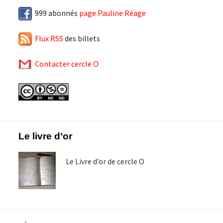
999 abonnés
page Pauline Réage
Flux RSS
des billets
Contacter cercle O
Footer
Le livre d’or
Le Livre d’or de cercle O