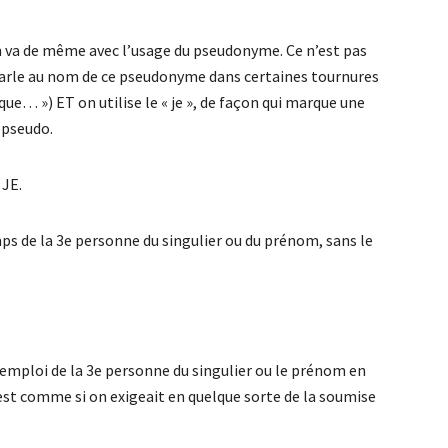
n va de même avec l’usage du pseudonyme. Ce n’est pas
parle au nom de ce pseudonyme dans certaines tournures
e… ») ET on utilise le « je », de façon qui marque une
 pseudo.
 JE.
mps de la 3e personne du singulier ou du prénom, sans le
emploi de la 3e personne du singulier ou le prénom en
’est comme si on exigeait en quelque sorte de la soumise