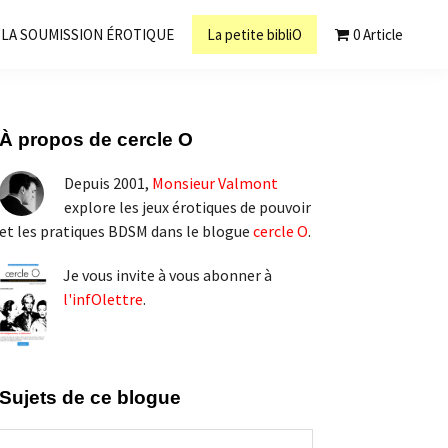
LA SOUMISSION ÉROTIQUE
La petite bibliO
0 Article
Barre
À propos de cercle O
latérale
Depuis 2001,
Monsieur Valmont
principale
explore les jeux érotiques de pouvoir
et les pratiques BDSM dans le blogue
cercle O
.
Je vous invite à vous abonner à
l'infOlettre
.
Sujets de ce blogue
Sujets