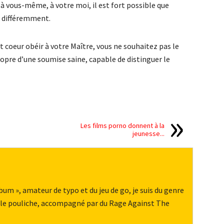
r à vous-même, à votre moi, il est fort possible que
e différemment.
ut coeur obéir à votre Maître, vous ne souhaitez pas le
ropre d’une soumise saine, capable de distinguer le
Les films porno donnent à la
jeunesse...
m », amateur de typo et du jeu de go, je suis du genre
belle pouliche, accompagné par du Rage Against The