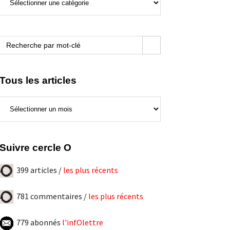
de
ce
blogue
Search Button
Search
for:
Tous les articles
Tous
les
articles
Suivre cercle O
399 articles /
les plus récents
781 commentaires /
les plus récents
779 abonnés
l'infOlettre