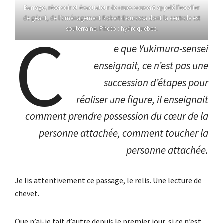
Barrage, réservoir et évacuateur de crues souvent appelé l’escalier
de géant, de l’aménagement Robert-Bourassa dont la centrale est
C
souterraine. Photo : hydroquebec.
e que Yukimura-sensei
enseignait, ce n’est pas une
succession d’étapes pour
réaliser une figure, il enseignait
comment prendre possession du cœur de la
personne attachée, comment toucher la
personne attachée.
Je lis attentivement ce passage, le relis. Une lecture de
chevet.
Que n’ai-je fait d’autre depuis le premier jour, si ce n’est