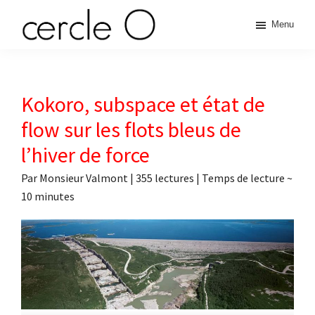
Passer
Passer
Passer
Passer
Menu
à
au
à
au
cercle
la
contenu
la
pied
L'échange
navigation
principal
barre
de
de
principale
latérale
page
O
pouvoir
Kokoro, subspace et état de
principale
érotique
flow sur les flots bleus de
l’hiver de force
Par
Monsieur Valmont
|
355 lectures
| Temps de lecture ~
10
minutes