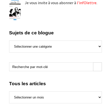
Je vous invite à vous abonner à
l'infOlettre
.
Sujets de ce blogue
Sujets
de
ce
blogue
Search Button
Search
for:
Tous les articles
Tous
les
articles