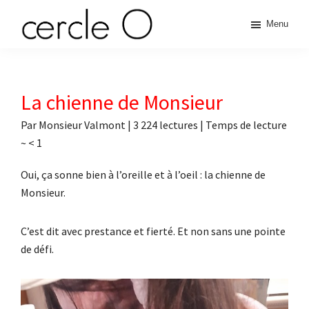
Passer
Passer
Passer
Passer
Menu
à
au
à
au
cercle
la
contenu
la
pied
L'échange
navigation
principal
barre
de
de
principale
latérale
page
O
pouvoir
La chienne de Monsieur
principale
érotique
Par
Monsieur Valmont
|
3 224 lectures
| Temps de lecture
~
< 1
Oui, ça sonne bien à l’oreille et à l’oeil : la chienne de
Monsieur.
C’est dit avec prestance et fierté. Et non sans une pointe
de défi.