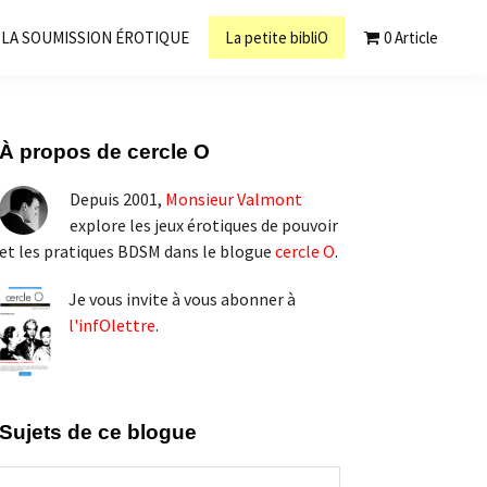
LA SOUMISSION ÉROTIQUE
La petite bibliO
0 Article
Barre
À propos de cercle O
latérale
Depuis 2001,
Monsieur Valmont
principale
explore les jeux érotiques de pouvoir
et les pratiques BDSM dans le blogue
cercle O
.
Je vous invite à vous abonner à
l'infOlettre
.
Sujets de ce blogue
Sujets