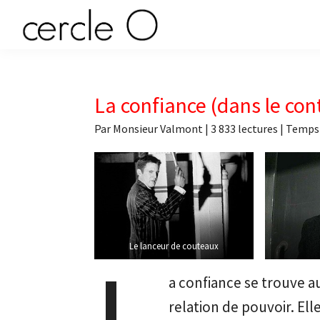
Passer
Passer
Passer
Passer
à
au
à
au
cercle
la
contenu
la
pied
L'échange
navigation
principal
barre
de
de
principale
latérale
page
O
pouvoir
La confiance (dans le co
principale
érotique
Par
Monsieur Valmont
|
3 833 lectures
| Temps 
L
Le lanceur de couteaux
a confiance se trouve a
relation de pouvoir. Ell