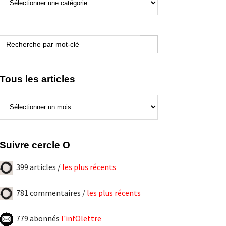
de
ce
blogue
Search Button
Search
for:
Tous les articles
Tous
les
articles
Suivre cercle O
399 articles /
les plus récents
781 commentaires /
les plus récents
779 abonnés
l'infOlettre