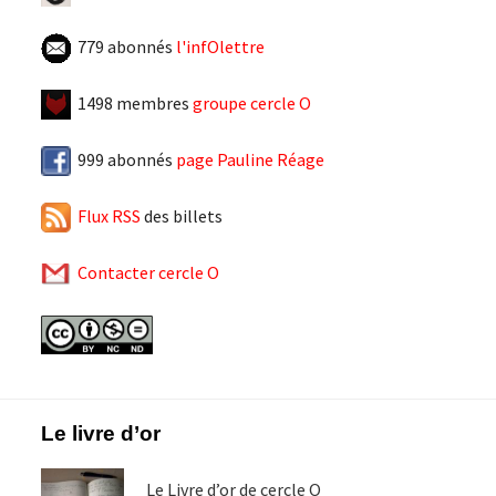
779 abonnés
l'infOlettre
1498 membres
groupe cercle O
999 abonnés
page Pauline Réage
Flux RSS
des billets
Contacter cercle O
Footer
Le livre d’or
Le Livre d’or de cercle O