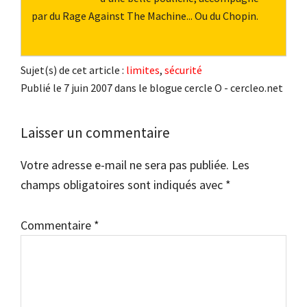
par du Rage Against The Machine... Ou du Chopin.
Sujet(s) de cet article :
limites
,
sécurité
Publié le 7 juin 2007 dans le blogue cercle O - cercleo.net
Interactions
Laisser un commentaire
du
Votre adresse e-mail ne sera pas publiée.
Les
lecteur
champs obligatoires sont indiqués avec
*
Commentaire
*