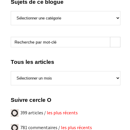
Sujets de ce blogue
Sujets
de
ce
blogue
Search Button
Search
for:
Tous les articles
Tous
les
articles
Suivre cercle O
399 articles /
les plus récents
781 commentaires /
les plus récents