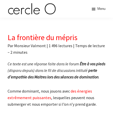
Passer
Passer
Passer
Passer
Menu
à
au
à
au
cercle
la
contenu
la
pied
L'échange
navigation
principal
barre
de
de
principale
latérale
page
O
pouvoir
La frontière du mépris
principale
érotique
Par
Monsieur Valmont
|
1 496 lectures
| Temps de lecture
~
2
minutes
Ce texte est une réponse faite dans le forum
Être à vos pieds
(disparu depuis) dans le fil de discussions intitulé
perte
d’empathie des Maitres lors des séances de domination
.
Comme dominant, nous jouons avec
des énergies
extrêmement puissantes
, lesquelles peuvent nous
submerger et nous emporter si l’on n’y prend garde.