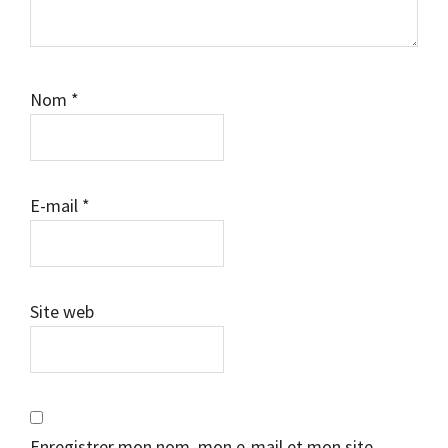
Nom
*
E-mail
*
Site web
Enregistrer mon nom, mon e-mail et mon site