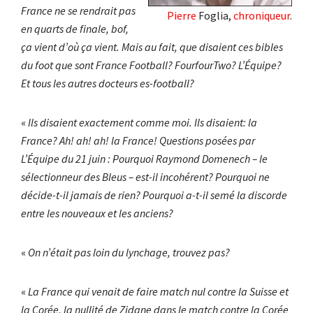
France ne se rendrait pas
Pierre
Foglia,
chroniqueur
.
en quarts de finale, bof,
ça vient d’où ça vient. Mais au fait, que disaient ces bibles
du foot que sont France Football? FourfourTwo? L’Équipe?
Et tous les autres docteurs es-football?
«
Ils disaient exactement comme moi. Ils disaient: la
France? Ah! ah! ah! la France! Questions posées par
L’Équipe du 21 juin : Pourquoi Raymond Domenech – le
sélectionneur des Bleus – est-il incohérent? Pourquoi ne
décide-t-il jamais de rien? Pourquoi a-t-il semé la discorde
entre les nouveaux et les anciens?
«
On n’était pas loin du lynchage, trouvez pas?
«
La France qui venait de faire match nul contre la Suisse et
la Corée, la nullité de Zidane dans le match contre la Corée