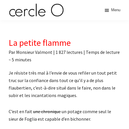
Passer
Passer
Passer
Passer
Menu
à
au
à
au
cercle
la
contenu
la
pied
L'échange
navigation
principal
barre
de
de
principale
latérale
page
O
pouvoir
La petite flamme
principale
érotique
Par
Monsieur Valmont
|
1 827 lectures
| Temps de lecture
~
5
minutes
Je résiste très mal à l’envie de vous refiler un tout petit
truc sur la confiance dans tout ce qu’il y a de plus
flaubertien, c’est-à-dire situé dans le faire, non dans le
subir et les incantations magiques.
C’est en fait
une chronique
un potage comme seul le
sieur de Foglia est capable d’en bichonner.