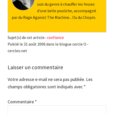
suis du genre à chauffer les fesses
d'une belle pouliche, accompagné
par du Rage Against The Machine... Ou du Chopin.
Sujet(s) de cet article :
confiance
Publié le 31 août 2006 dans le blogue cercle O -
cercleo.net
Interactions
Laisser un commentaire
du
Votre adresse e-mail ne sera pas publiée.
Les
lecteur
champs obligatoires sont indiqués avec
*
Commentaire
*