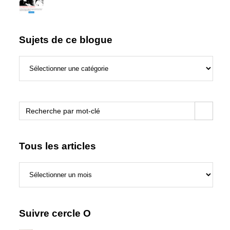
Sujets de ce blogue
Sujets
de
ce
blogue
Search Button
Search
for:
Tous les articles
Tous
les
articles
Suivre cercle O