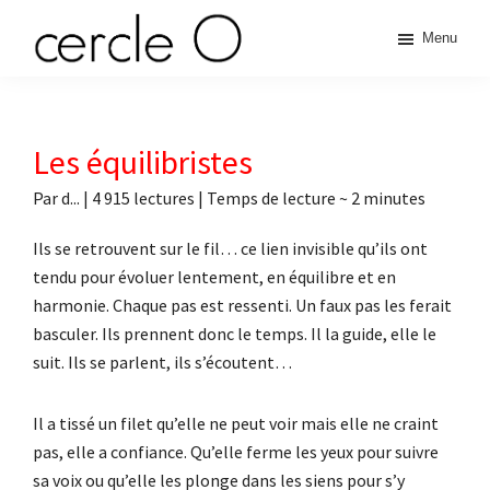
Passer
Passer
Passer
Passer
Menu
à
au
à
au
cercle
la
contenu
la
pied
L'échange
navigation
principal
barre
de
de
principale
latérale
page
O
pouvoir
Les équilibristes
principale
érotique
Par
d...
|
4 915 lectures
| Temps de lecture ~
2
minutes
Ils se retrouvent sur le fil… ce lien invisible qu’ils ont
tendu pour évoluer lentement, en équilibre et en
harmonie. Chaque pas est ressenti. Un faux pas les ferait
basculer. Ils prennent donc le temps. Il la guide, elle le
suit. Ils se parlent, ils s’écoutent…
Il a tissé un filet qu’elle ne peut voir mais elle ne craint
pas, elle a confiance. Qu’elle ferme les yeux pour suivre
sa voix ou qu’elle les plonge dans les siens pour s’y