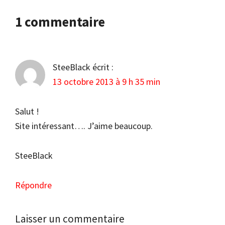
Interactions
1 commentaire
du
lecteur
SteeBlack
écrit :
13 octobre 2013 à 9 h 35 min
Salut !
Site intéressant…. J’aime beaucoup.
SteeBlack
Répondre
Laisser un commentaire