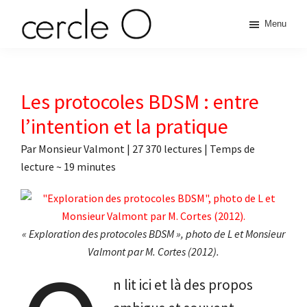
Passer
Passer
Passer
Passer
Menu
à
au
à
au
cercle
la
contenu
la
pied
L'échange
navigation
principal
barre
de
de
principale
latérale
page
O
pouvoir
Les protocoles BDSM : entre
principale
érotique
l’intention et la pratique
Par
Monsieur Valmont
|
27 370 lectures
| Temps de
lecture ~
19
minutes
« Exploration des protocoles BDSM », photo de L et Monsieur
Valmont par M. Cortes (2012).
n lit ici et là des propos