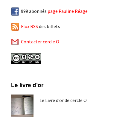
999 abonnés
page Pauline Réage
Flux RSS
des billets
Contacter cercle O
Footer
Le livre d’or
Le Livre d’or de cercle O