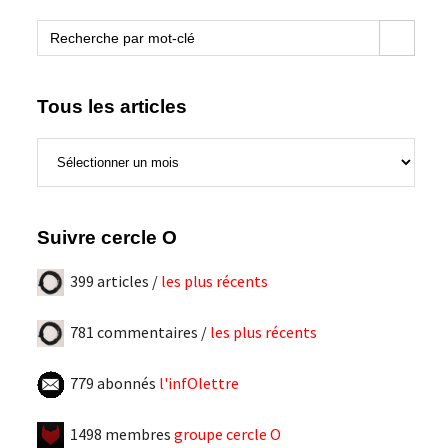
blogue
Search Button
Search
for:
Tous les articles
Tous
les
articles
Suivre cercle O
399 articles /
les plus récents
781 commentaires /
les plus récents
779 abonnés
l'infOlettre
1498 membres
groupe cercle O