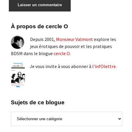
Barre
À propos de cercle O
latérale
Depuis 2001,
Monsieur Valmont
explore les
principale
jeux érotiques de pouvoir et les pratiques
BDSM dans le blogue
cercle O
.
Je vous invite à vous abonner à
l'infOlettre
.
Sujets de ce blogue
Sujets
de
ce