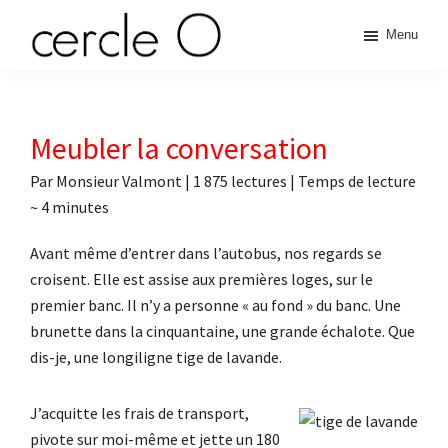
Passer
Passer
Passer
Passer
Menu
à
au
à
au
cercle
la
contenu
la
pied
L'échange
navigation
principal
barre
de
de
principale
latérale
page
O
pouvoir
Meubler la conversation
principale
érotique
Par
Monsieur Valmont
|
1 875 lectures
| Temps de lecture
~
4
minutes
Avant même d’entrer dans l’autobus, nos regards se
croisent. Elle est assise aux premières loges, sur le
premier banc. Il n’y a personne « au fond » du banc. Une
brunette dans la cinquantaine, une grande échalote. Que
dis-je, une longiligne tige de lavande.
J’acquitte les frais de transport,
pivote sur moi-même et jette un 180