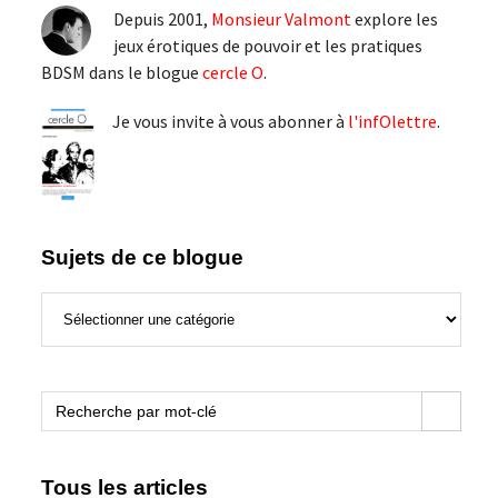
latérale
Depuis 2001,
Monsieur Valmont
explore les
principale
jeux érotiques de pouvoir et les pratiques
BDSM dans le blogue
cercle O
.
Je vous invite à vous abonner à
l'infOlettre
.
Sujets de ce blogue
Sujets
de
ce
blogue
Search Button
Search
for:
Tous les articles