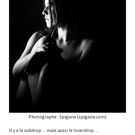
Photographe : Spigana (spigana.com)
Il y a le subdrop… mais aussi le loverdrop…