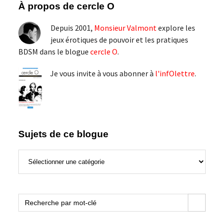
Barre
À propos de cercle O
latérale
Depuis 2001,
Monsieur Valmont
explore les
principale
jeux érotiques de pouvoir et les pratiques
BDSM dans le blogue
cercle O
.
Je vous invite à vous abonner à
l'infOlettre
.
Sujets de ce blogue
Sujets
de
ce
blogue
Search Button
Search
for: