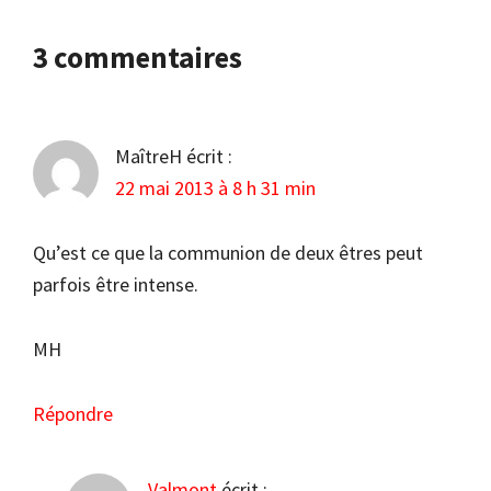
Interactions
3 commentaires
du
lecteur
MaîtreH
écrit :
22 mai 2013 à 8 h 31 min
Qu’est ce que la communion de deux êtres peut
parfois être intense.
MH
Répondre
Valmont
écrit :