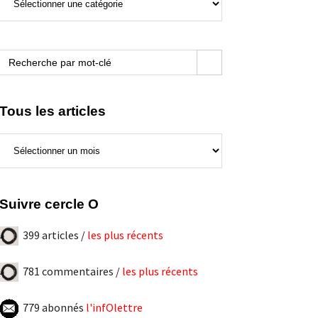
de
ce
blogue
Search Button
Search
for:
Tous les articles
Tous
les
articles
Suivre cercle O
399 articles /
les plus récents
781 commentaires /
les plus récents
779 abonnés
l'infOlettre