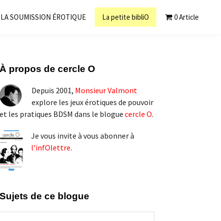
LA SOUMISSION ÉROTIQUE
La petite bibliO
0 Article
Barre
À propos de cercle O
latérale
Depuis 2001,
Monsieur Valmont
principale
explore les jeux érotiques de pouvoir
et les pratiques BDSM dans le blogue
cercle O
.
Je vous invite à vous abonner à
l'infOlettre
.
Sujets de ce blogue
Sujets