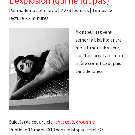
L’explosion (qui ne fut pas)
Par
mademoiselle leyla
|
2 273 lectures
| Temps de
lecture ~
2
minutes
Monsieur est venu
semer la bisbille entre
moi et mon vibrateur,
qui était pourtant mon
fidèle complice depuis
tant de lunes.
Sujet(s) de cet article :
chasteté
,
érotisme
Publié le 11 mars 2013 dans le blogue cercle O -