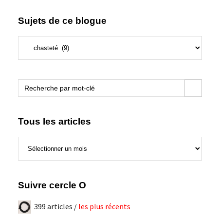
Sujets de ce blogue
Sujets
de
ce
blogue
Search Button
Search
for:
Tous les articles
Tous
les
articles
Suivre cercle O
399 articles /
les plus récents