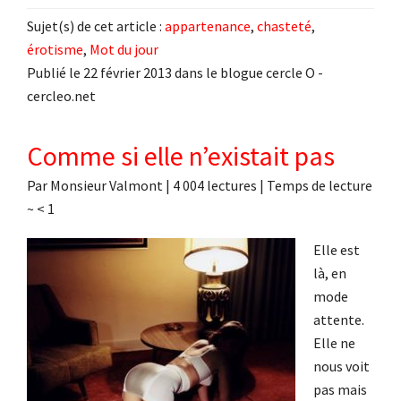
Sujet(s) de cet article :
appartenance
,
chasteté
,
érotisme
,
Mot du jour
Publié le 22 février 2013 dans le blogue cercle O -
cercleo.net
Comme si elle n’existait pas
Par
Monsieur Valmont
|
4 004 lectures
| Temps de lecture
~
< 1
Elle est
là, en
mode
attente.
Elle ne
nous voit
pas mais