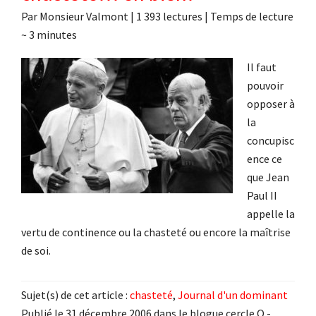
Par
Monsieur Valmont
|
1 393 lectures
| Temps de lecture
~
3
minutes
Il faut
pouvoir
opposer à
la
concupisc
ence ce
que Jean
Paul II
appelle la
vertu de continence ou la chasteté ou encore la maîtrise
de soi.
Sujet(s) de cet article :
chasteté
,
Journal d'un dominant
Publié le 31 décembre 2006 dans le blogue cercle O -