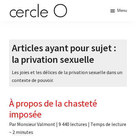
Passer
Passer
Passer
Menu
à
au
à
cercle
la
contenu
la
L'échange
navigation
principal
barre
de
principale
latérale
O
pouvoir
principale
Articles ayant pour sujet :
érotique
la privation sexuelle
Les joies et les délices de la privation sexuelle dans un
contexte de pouvoir.
À propos de la chasteté
imposée
Par
Monsieur Valmont
|
9 440 lectures
| Temps de lecture
~
2
minutes