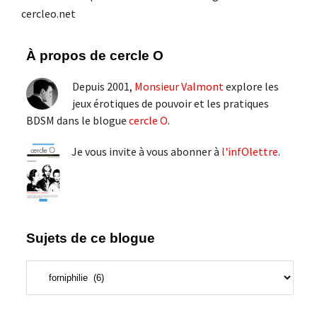
cercleo.net
Barre
À propos de cercle O
latérale
Depuis 2001,
Monsieur Valmont
explore les
principale
jeux érotiques de pouvoir et les pratiques
BDSM dans le blogue
cercle O
.
Je vous invite à vous abonner à
l'infOlettre
.
Sujets de ce blogue
Sujets
de
ce