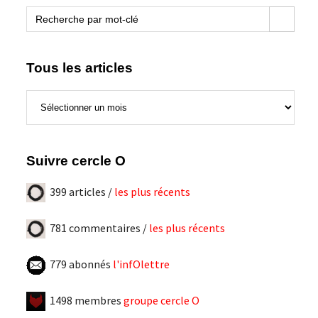
blogue
Search Button
Search
for:
Tous les articles
Tous
les
articles
Suivre cercle O
399 articles /
les plus récents
781 commentaires /
les plus récents
779 abonnés
l'infOlettre
1498 membres
groupe cercle O