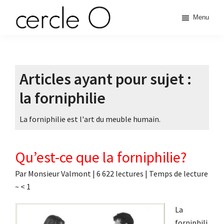
Passer
Passer
Passer
Menu
à
au
à
cercle
la
contenu
la
L'échange
navigation
principal
barre
de
principale
latérale
O
pouvoir
principale
Articles ayant pour sujet :
érotique
la forniphilie
La forniphilie est l'art du meuble humain.
Qu’est-ce que la forniphilie?
Par
Monsieur Valmont
|
6 622 lectures
| Temps de lecture
~
< 1
La
forniphili