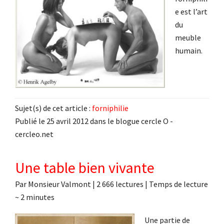
e est l’art
du
meuble
humain.
Sujet(s) de cet article :
forniphilie
Publié le 25 avril 2012 dans le blogue cercle O -
cercleo.net
Une table bien vivante
Par
Monsieur Valmont
|
2 666 lectures
| Temps de lecture
~
2
minutes
Une partie de