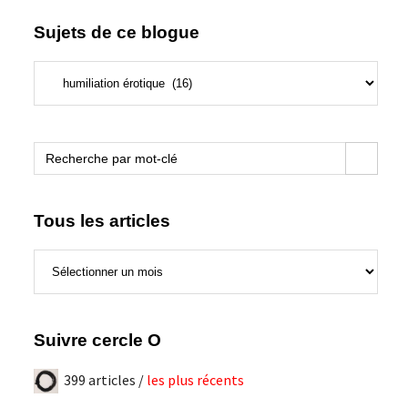
Sujets de ce blogue
Sujets
de
ce
blogue
Search Button
Search
for:
Tous les articles
Tous
les
articles
Suivre cercle O
399 articles /
les plus récents