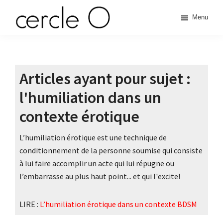
Passer
Passer
Passer
Menu
à
au
à
cercle
la
contenu
la
L'échange
navigation
principal
barre
de
principale
latérale
O
pouvoir
principale
Articles ayant pour sujet :
érotique
l'humiliation dans un
contexte érotique
L’humiliation érotique est une technique de
conditionnement de la personne soumise qui consiste
à lui faire accomplir un acte qui lui répugne ou
l’embarrasse au plus haut point... et qui l'excite!
LIRE :
L’humiliation érotique dans un contexte BDSM