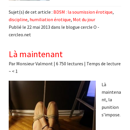
Sujet(s) de cet article :
BDSM : la soumission érotique
,
discipline
,
humiliation érotique
,
Mot du jour
Publié le 22 mai 2013 dans le blogue cercle O -
cercleo.net
Là maintenant
Par
Monsieur Valmont
|
6 750 lectures
| Temps de lecture
~
< 1
Là
maintena
nt, la
punition
s’impose.