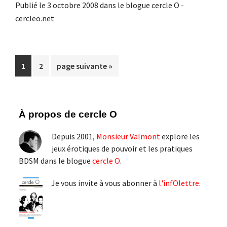
Publié le 3 octobre 2008 dans le blogue cercle O -
cercleo.net
Page
Page
Aller
1
2
page suivante »
à
la
Barre
À propos de cercle O
latérale
Depuis 2001,
Monsieur Valmont
explore les
principale
jeux érotiques de pouvoir et les pratiques
BDSM dans le blogue
cercle O
.
Je vous invite à vous abonner à
l'infOlettre
.