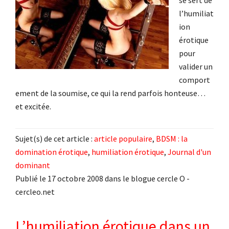
se sert de
l’humiliat
ion
érotique
pour
valider un
comport
ement de la soumise, ce qui la rend parfois honteuse…
et excitée.
Sujet(s) de cet article :
article populaire
,
BDSM : la
domination érotique
,
humiliation érotique
,
Journal d'un
dominant
Publié le 17 octobre 2008 dans le blogue cercle O -
cercleo.net
L’humiliation érotique dans un