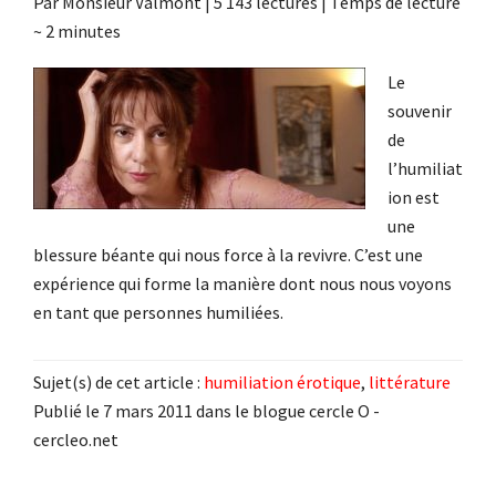
Par
Monsieur Valmont
|
5 143 lectures
| Temps de lecture
~
2
minutes
Le
souvenir
de
l’humiliat
ion est
une
blessure béante qui nous force à la revivre. C’est une
expérience qui forme la manière dont nous nous voyons
en tant que personnes humiliées.
Sujet(s) de cet article :
humiliation érotique
,
littérature
Publié le 7 mars 2011 dans le blogue cercle O -
cercleo.net