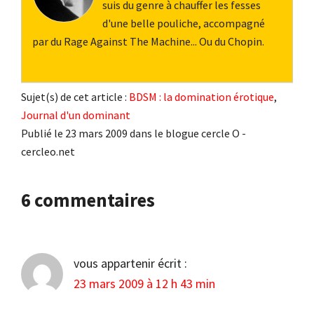
suis du genre à chauffer les fesses
d'une belle pouliche, accompagné
par du Rage Against The Machine... Ou du Chopin.
Sujet(s) de cet article :
BDSM : la domination érotique
,
Journal d'un dominant
Publié le 23 mars 2009 dans le blogue cercle O -
cercleo.net
Interactions
6 commentaires
du
lecteur
vous appartenir
écrit :
23 mars 2009 à 12 h 43 min