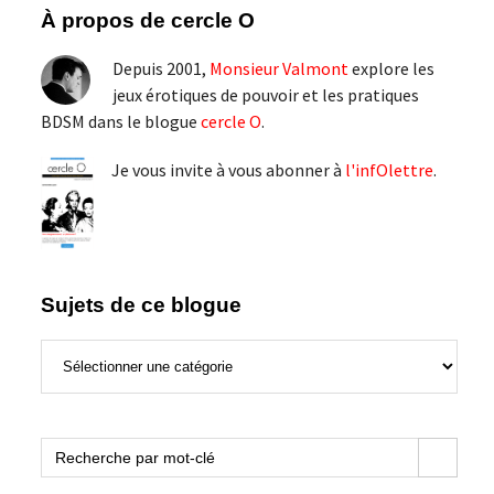
Barre
À propos de cercle O
latérale
Depuis 2001,
Monsieur Valmont
explore les
principale
jeux érotiques de pouvoir et les pratiques
BDSM dans le blogue
cercle O
.
Je vous invite à vous abonner à
l'infOlettre
.
Sujets de ce blogue
Sujets
de
ce
blogue
Search Button
Search
for: