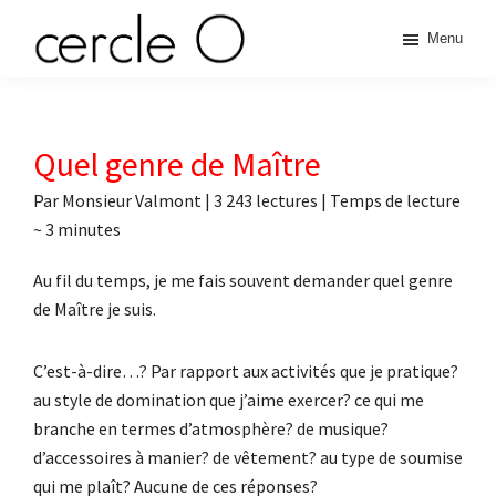
Passer
Passer
Passer
Passer
Menu
à
au
à
au
cercle
la
contenu
la
pied
L'échange
navigation
principal
barre
de
de
principale
latérale
page
O
pouvoir
Quel genre de Maître
principale
érotique
Par
Monsieur Valmont
|
3 243 lectures
| Temps de lecture
~
3
minutes
Au fil du temps, je me fais souvent demander quel genre
de Maître je suis.
C’est-à-dire…? Par rapport aux activités que je pratique?
au style de domination que j’aime exercer? ce qui me
branche en termes d’atmosphère? de musique?
d’accessoires à manier? de vêtement? au type de soumise
qui me plaît? Aucune de ces réponses?