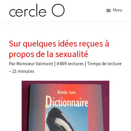
Passer
Passer
Passer
Passer
Menu
à
au
à
au
cercle
la
contenu
la
pied
L'échange
navigation
principal
barre
de
de
principale
latérale
page
O
pouvoir
Sur quelques idées reçues à
principale
érotique
propos de la sexualité
Par
Monsieur Valmont
|
4 869 lectures
| Temps de lecture
~
21
minutes