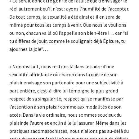
« Ce serait donc être gonflé de fatuité que d’envisager le
réel autrement qu’il n’est : ayons l’humilité de l’accepter.
De tout temps, la sexualité a été ainsi et il en sera de
même pour tous les temps à venir. Que nous le voulions
ou non, chacun va là où l’appelle son bien-être !… car “si
tu diffères de jouir, comme le soulignait déjà Épicure, tu
ajournes la joie”…
« Nonobstant, nous restons là dans le cadre d’une
sexualité affriolante où chacun dans la quête de son
plaisir envisage son partenaire pour une subjectivité à
part entière, c’est-à-dire lui témoigne le plus grand
respect de sa singularité, respect qui se manifeste par
l’attention à son plaisir comme aux modalités de son
accès. Dans la vie ordinaire, nous sommes soucieux du
plaisir de l’autre et enclin à le lui assurer. Même dans les
pratiques sadomasochistes, nous n’allons pas au-delà du
cadre du contrat établi où nous avons pris soin de définir