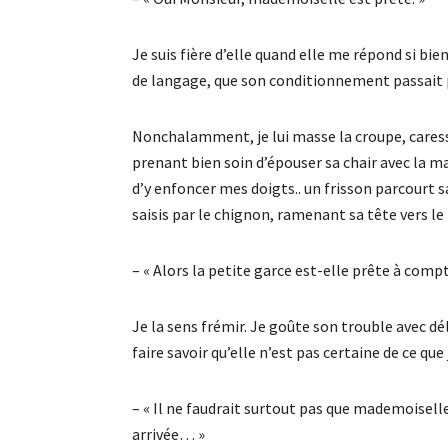
Je suis fière d’elle quand elle me répond si bie
de langage, que son conditionnement passait p
Nonchalamment, je lui masse la croupe, caresse
prenant bien soin d’épouser sa chair avec la ma
d’y enfoncer mes doigts.. un frisson parcourt 
saisis par le chignon, ramenant sa tête vers le 
– « Alors la petite garce est-elle prête à comp
Je la sens frémir. Je goûte son trouble avec dé
faire savoir qu’elle n’est pas certaine de ce qu
– « Il ne faudrait surtout pas que mademoisell
arrivée… »