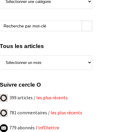
de
ce
blogue
Search Button
Search
for:
Tous les articles
Tous
les
articles
Suivre cercle O
399 articles /
les plus récents
781 commentaires /
les plus récents
779 abonnés
l'infOlettre