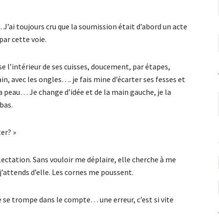
n. J’ai toujours cru que la soumission était d’abord un acte
ar cette voie.
 l’intérieur de ses cuisses, doucement, par étapes,
in, avec les ongles…. je fais mine d’écarter ses fesses et
sa peau… Je change d’idée et de la main gauche, je la
bas.
ter? »
lectation. Sans vouloir me déplaire, elle cherche à me
e j’attends d’elle. Les cornes me poussent.
e se trompe dans le compte… une erreur, c’est si vite