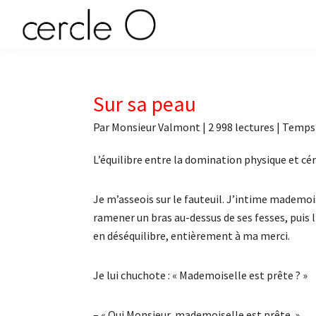
Passer
Passer
Passer
Passer
à
au
à
au
cercle
la
contenu
la
pied
L'échange
navigation
principal
barre
de
de
principale
latérale
page
O
pouvoir
Sur sa peau
principale
érotique
Par
Monsieur Valmont
|
2 998 lectures
| Temps 
L’équilibre entre la domination physique et céréb
Je m’asseois sur le fauteuil. J’intime mademois
ramener un bras au-dessus de ses fesses, puis l
en déséquilibre, entièrement à ma merci.
Je lui chuchote : « Mademoiselle est prête ? »
– « Oui Monsieur, mademoiselle est prête. »