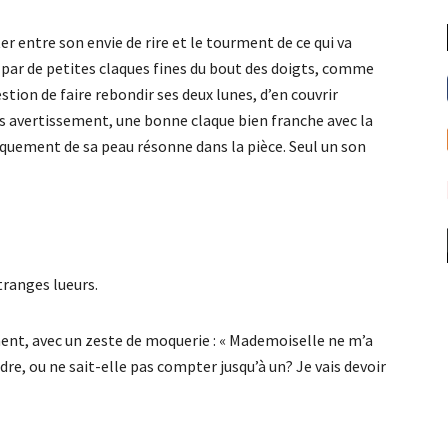
er entre son envie de rire et le tourment de ce qui va
ar de petites claques fines du bout des doigts, comme
estion de faire rebondir ses deux lunes, d’en couvrir
ans avertissement, une bonne claque bien franche avec la
aquement de sa peau résonne dans la pièce. Seul un son
étranges lueurs.
ement, avec un zeste de moquerie : « Mademoiselle ne m’a
e, ou ne sait-elle pas compter jusqu’à un? Je vais devoir