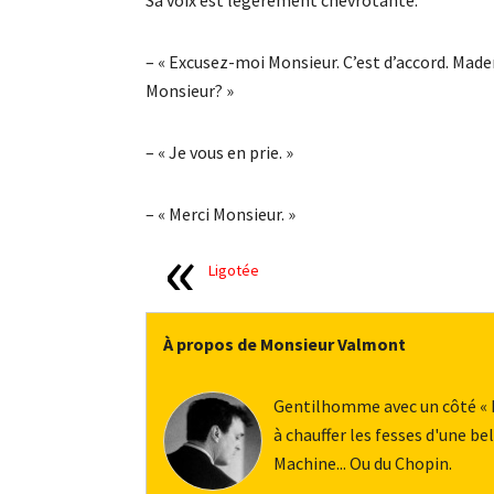
Sa voix est légèrement chevrotante.
– « Excusez-moi Monsieur. C’est d’accord. Madem
Monsieur? »
– « Je vous en prie. »
– « Merci Monsieur. »
Ligotée
À propos de Monsieur Valmont
Gentilhomme avec un côté « bu
à chauffer les fesses d'une 
Machine... Ou du Chopin.