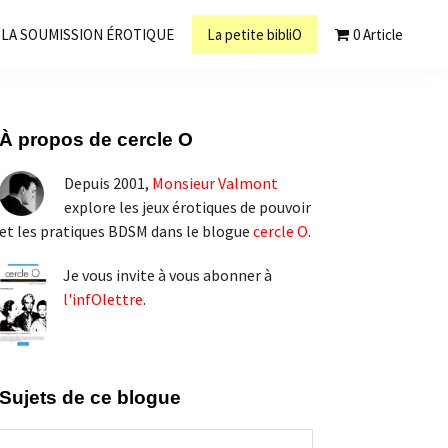
LA SOUMISSION ÉROTIQUE
La petite bibliO
0 Article
Barre
À propos de cercle O
latérale
Depuis 2001,
Monsieur Valmont
principale
explore les jeux érotiques de pouvoir
et les pratiques BDSM dans le blogue
cercle O
.
Je vous invite à vous abonner à
l'infOlettre
.
Sujets de ce blogue
Sujets