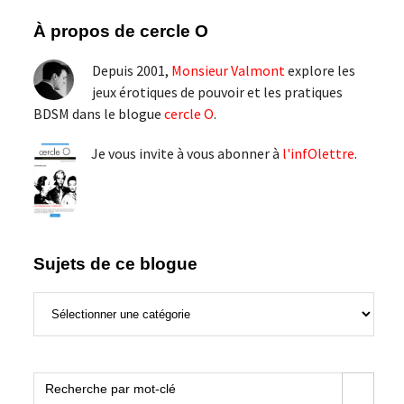
Barre
À propos de cercle O
latérale
Depuis 2001,
Monsieur Valmont
explore les
principale
jeux érotiques de pouvoir et les pratiques
BDSM dans le blogue
cercle O
.
Je vous invite à vous abonner à
l'infOlettre
.
Sujets de ce blogue
Sujets
de
ce
blogue
Search Button
Search
for: