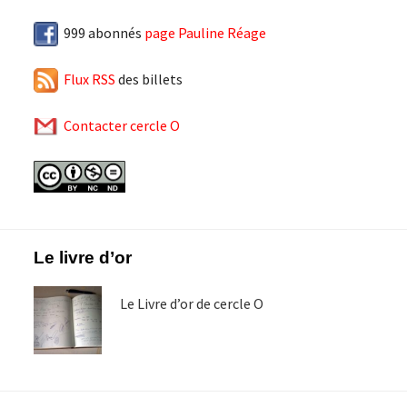
999 abonnés
page Pauline Réage
Flux RSS
des billets
Contacter cercle O
Footer
Le livre d’or
Le Livre d’or de cercle O