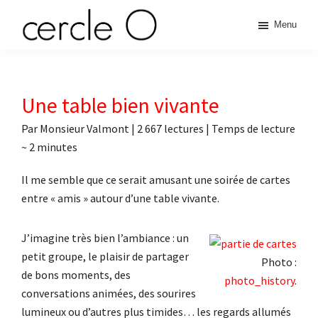
Passer
Passer
Passer
Passer
Menu
à
au
à
au
cercle
la
contenu
la
pied
L'échange
navigation
principal
barre
de
de
principale
latérale
page
O
pouvoir
Une table bien vivante
principale
érotique
Par
Monsieur Valmont
|
2 667 lectures
| Temps de lecture
~
2
minutes
Il me semble que ce serait amusant une soirée de cartes
entre « amis » autour d’une table vivante.
J’imagine très bien l’ambiance : un
petit groupe, le plaisir de partager
Photo :
de bons moments, des
photo_history
.
conversations animées, des sourires
lumineux ou d’autres plus timides… les regards allumés