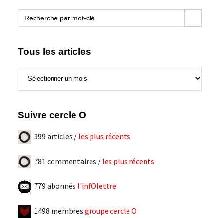
blogue
Search Button
Search
for:
Tous les articles
Tous
les
articles
Suivre cercle O
399 articles /
les plus récents
781 commentaires /
les plus récents
779 abonnés
l'infOlettre
1498 membres
groupe cercle O