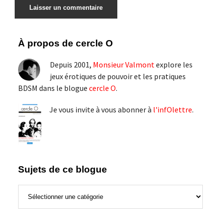
Barre
À propos de cercle O
latérale
Depuis 2001,
Monsieur Valmont
explore les
principale
jeux érotiques de pouvoir et les pratiques
BDSM dans le blogue
cercle O
.
Je vous invite à vous abonner à
l'infOlettre
.
Sujets de ce blogue
Sujets
de
ce